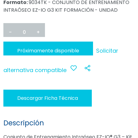
Formato:
9034TK - CONJUNTO DE ENTRENAMIENTO
INTRAÓSEO EZ-IO G3 KIT FORMACIÓN - UNIDAD
-
0
+
Solicitar
Próximamente disponible
alternativa compatible
Anadir
Compartir
a
Descargar Ficha Técnica
favoritos
Descripción
Conjunto de Entrenamiento Intraóseo EZ-IO® G3 – Kit