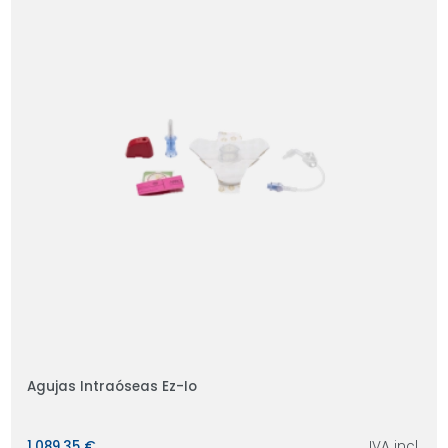
Agujas Intraóseas Ez-Io
1.089,35 €
IVA incl.