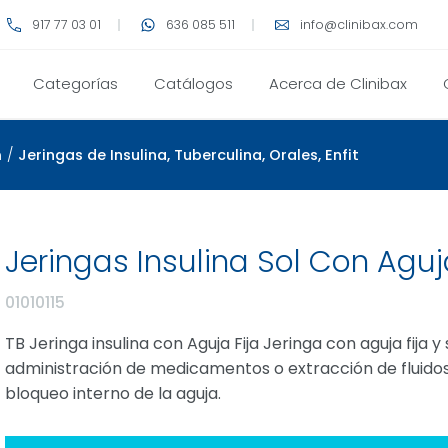
917 77 03 01
636 085 511
info@clinibax.com
Categorías
Catálogos
Acerca de Clinibax
n
/
Jeringas de Insulina, Tuberculina, Orales, Enfit
Jeringas Insulina Sol Con Aguj
01010115
TB Jeringa insulina con Aguja Fija Jeringa con aguja fija
administración de medicamentos o extracción de fluidos.
bloqueo interno de la aguja.