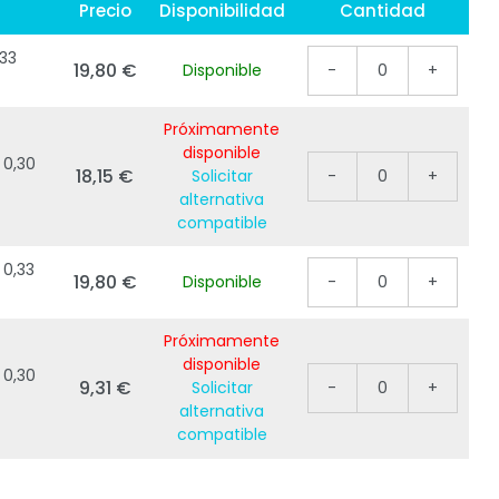
Precio
Disponibilidad
Cantidad
33
19,80 €
Disponible
-
0
+
Próximamente
disponible
 0,30
18,15 €
Solicitar
-
0
+
alternativa
compatible
 0,33
19,80 €
Disponible
-
0
+
Próximamente
disponible
 0,30
9,31 €
Solicitar
-
0
+
alternativa
compatible