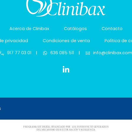
Acerca de Clinibax
Catálogos
Contacto
 de privacidad
Condiciones de venta
Política de 
917 77 03 01
636 085 511
info@clinibax.co
s