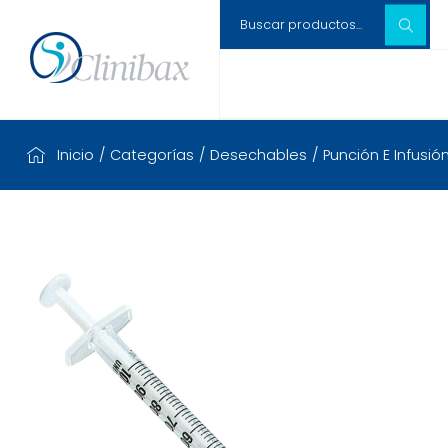
Inicio
/
Categorías
/
Desechables
/
Punción E Infusió