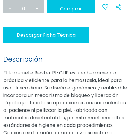
-
0
+
Comprar
Ana
a
Descargar Ficha Técnica
favoritos
Descripción
El torniquete Riester RI-CLIP es una herramienta
práctica y eficiente para la hemostasia, ideal para
uso clínico diario. Su diseño ergonómico y reutilizable
incorpora un mecanismo de bloqueo y liberación
rápida que facilita su aplicación sin causar molestias
al paciente ni pellizcar la piel. Fabricado con
materiales desinfectables, permite mantener altos
estándares de higiene en cada procedimiento.
Gracias a su tamaño compacto y a su sistema