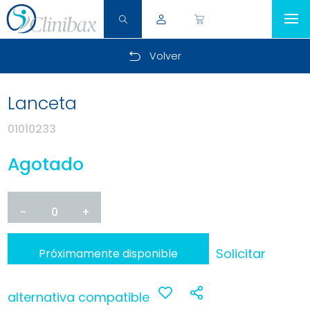
Volver
Lanceta
01010233
Agotado
-
0
+
Solicitar
Próximamente disponible
alternativa compatible
Anadir
Compartir