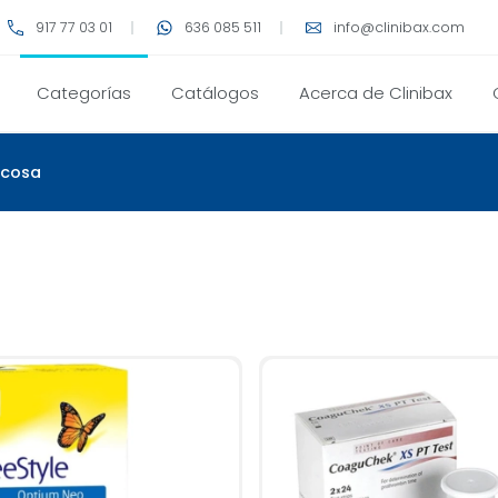
917 77 03 01
636 085 511
info@clinibax.com
Categorías
Catálogos
Acerca de Clinibax
ucosa