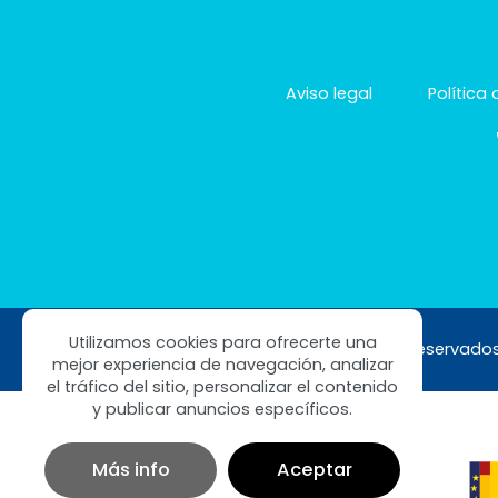
Aviso legal
Política
Utilizamos cookies para ofrecerte una
Copyright © 2026 Clinibax. Todos los derechos reservado
mejor experiencia de navegación, analizar
el tráfico del sitio, personalizar el contenido
y publicar anuncios específicos.
Más info
Aceptar