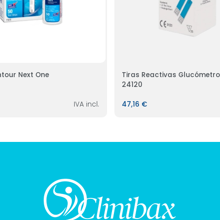
ntour Next One
Tiras Reactivas Glucómetr
24120
IVA incl.
47,16 €