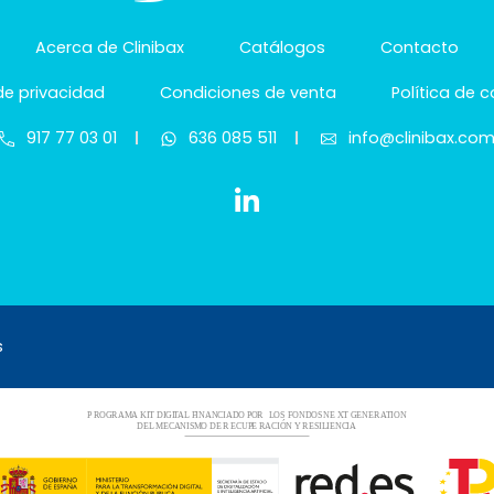
Acerca de Clinibax
Catálogos
Contacto
 de privacidad
Condiciones de venta
Política de 
917 77 03 01
636 085 511
info@clinibax.co
s